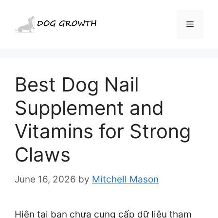
Skip
to
Menu
content
Best Dog Nail
Supplement and
Vitamins for Strong
Claws
June 16, 2026
by
Mitchell Mason
Hiện tại bạn chưa cung cấp dữ liệu tham