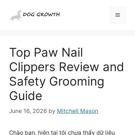
Skip
to
Menu
content
Top Paw Nail
Clippers Review and
Safety Grooming
Guide
June 16, 2026
by
Mitchell Mason
Chào bạn, hiện tại tôi chưa thấy dữ liệu